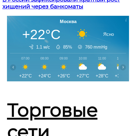
хищений через банкоматы
Москва
+22°C
Ясно
1.1 м/с
85%
760
mmHg
07:00
08:00
09:00
10:00
11:00
12:00
‹
›
+22°C
+24°C
+26°C
+27°C
+28°C
+30°C
Торговые
сети