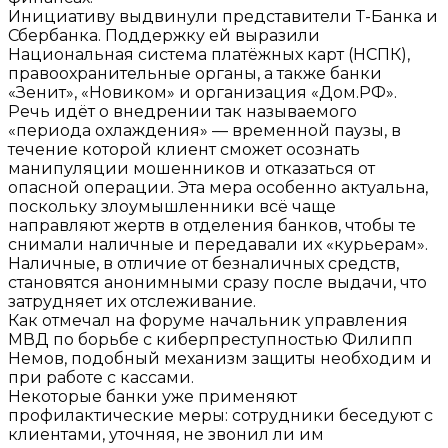
Инициативу выдвинули представители
Т-Банка
и
Сбербанка
. Поддержку ей выразили
Национальная система платёжных карт (НСПК)
,
правоохранительные органы, а также банки
«Зенит»
,
«Новиком»
и организация
«Дом.РФ»
.
Речь идёт о внедрении так называемого
«периода охлаждения»
— временной паузы, в
течение которой клиент сможет осознать
манипуляции мошенников и отказаться от
опасной операции. Эта мера особенно актуальна,
поскольку злоумышленники всё чаще
направляют жертв в отделения банков
, чтобы те
снимали наличные и передавали их «курьерам».
Наличные, в отличие от безналичных средств,
становятся анонимными сразу после выдачи
, что
затрудняет их отслеживание.
Как отмечал на форуме начальник управления
МВД по борьбе с киберпреступностью
Филипп
Немов
, подобный механизм защиты
необходим и
при работе с кассами
.
Некоторые банки уже применяют
профилактические меры: сотрудники
беседуют с
клиентами
, уточняя, не звонил ли им