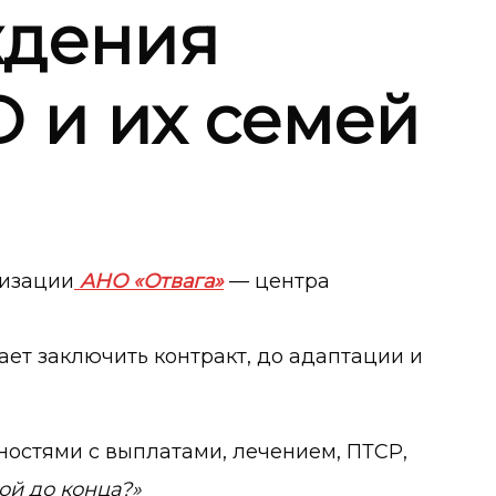
ждения
О и их семей
низации
АНО «Отвага»
— центра
ает заключить контракт, до адаптации и
ностями с выплатами, лечением, ПТСР,
ой до конца?»