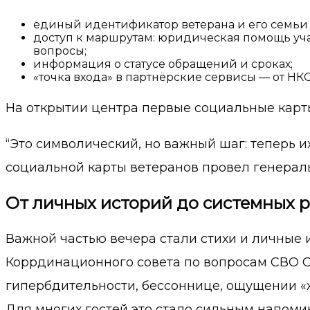
единый идентификатор ветерана и его семьи 
доступ к маршрутам: юридическая помощь уч
вопросы;
информация о статусе обращений и сроках;
«точка входа» в партнёрские сервисы — от НК
На открытии центра первые социальные карт
“Это символический, но важный шаг: теперь 
социальной карты ветеранов провел генерал
От личных историй до системных 
Важной частью вечера стали стихи и личные 
Коррдинационного совета по вопросам СВО Об
гипербдительности, бессоннице, ощущении «жи
Для многих гостей это стало сильным напоми