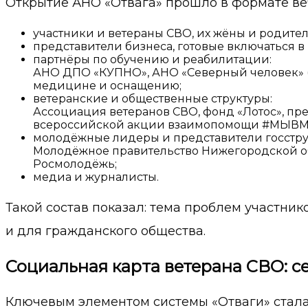
Открытие АНО «Отвага» прошло в формате веч
участники и ветераны СВО, их жёны и родител
представители бизнеса, готовые включаться в
партнёры по обучению и реабилитации:
АНО ДПО «КУПНО», АНО «Северный человек» (
медицине и оснащению;
ветеранские и общественные структуры:
Ассоциация ветеранов СВО, фонд «Лотос», пр
всероссийской акции взаимопомощи #МЫВМ
молодёжные лидеры и представители госстру
Молодёжное правительство Нижегородской о
Росмолодёжь;
медиа и журналисты.
Такой состав показал: тема проблем участник
и для гражданского общества.
Социальная карта ветерана СВО: с
Ключевым элементом системы «Отваги» стала с