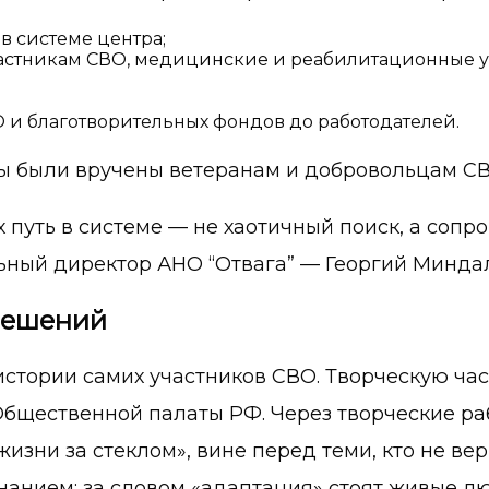
в системе центра;
астникам СВО, медицинские и реабилитационные ус
О и благотворительных фондов до работодателей.
ы были вручены ветеранам и добровольцам СВ
их путь в системе — не хаотичный поиск, а со
ьный директор АНО “Отвага” — Георгий Минда
решений
истории самих участников СВО. Творческую час
щественной палаты РФ. Через творческие раб
зни за стеклом», вине перед теми, кто не вер
нанием: за словом «адаптация» стоят живые лю