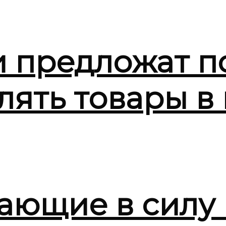
и предложат 
лять товары в
ающие в силу 