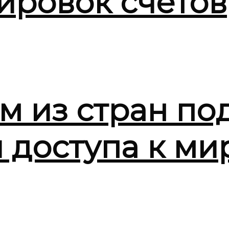
ировок счетов
м из стран по
я доступа к м