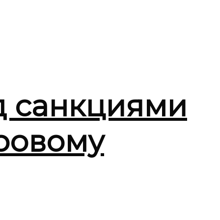
д санкциями
ировому