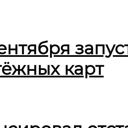
сентября запу
тёжных карт