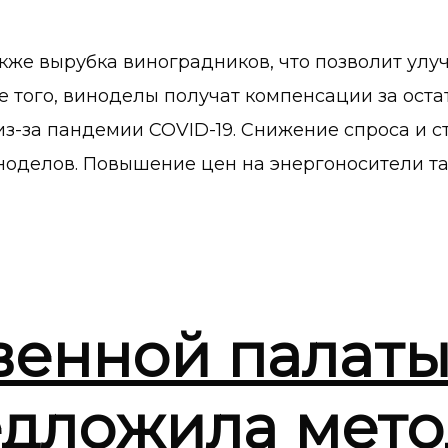
кже вырубка виноградников, что позволит улу
е того, виноделы получат компенсации за оста
з-за пандемии COVID-19. Снижение спроса и 
оделов. Повышение цен на энергоносители так
венной палат
дложила мето