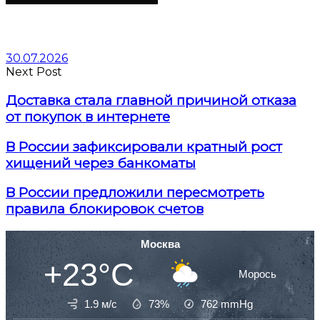
30.07.2026
Next Post
Доставка стала главной причиной отказа
от покупок в интернете
В России зафиксировали кратный рост
хищений через банкоматы
В России предложили пересмотреть
правила блокировок счетов
Москва
+23°C
Морось
1.9 м/с
73%
762
mmHg