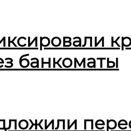
иксировали кр
ез банкоматы
дложили пере