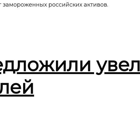
т замороженных российских активов.
едложили уве
блей