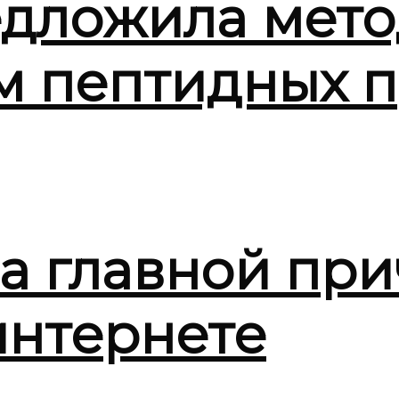
дложила мето
м пептидных п
ла главной при
интернете