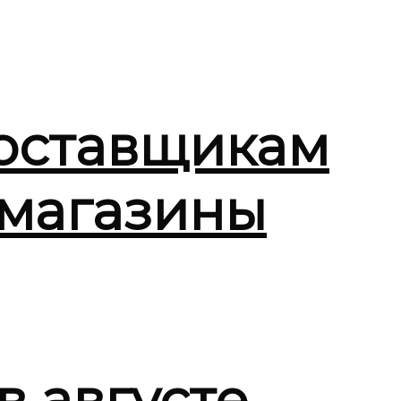
поставщикам
 магазины
в августе