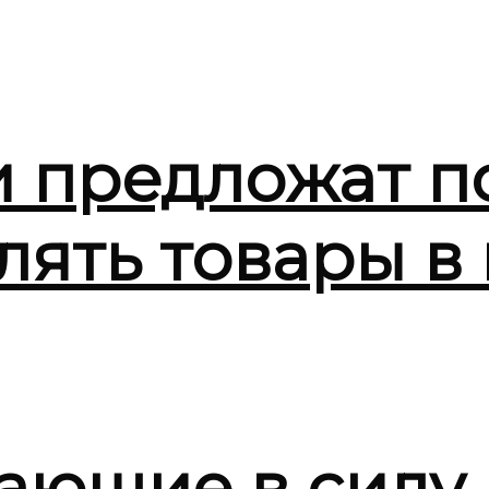
и предложат 
лять товары в
ающие в силу 