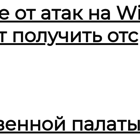
от атак на Wi
т получить от
венной палат