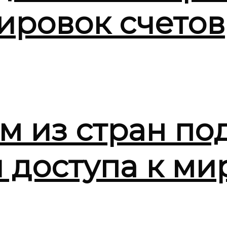
ировок счетов
м из стран по
я доступа к м