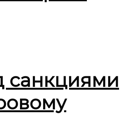
д санкциями
ировому