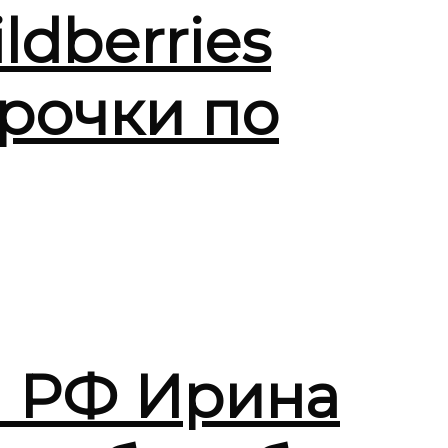
ldberries
срочки по
ы РФ Ирина